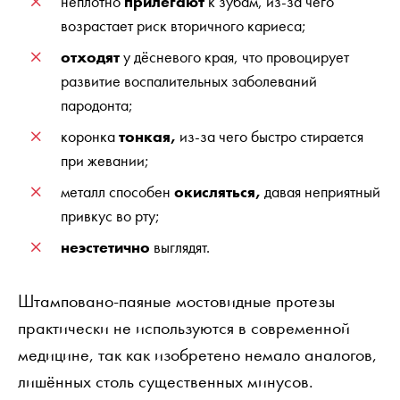
неплотно
прилегают
к зубам, из-за чего
возрастает риск вторичного кариеса;
отходят
у дёсневого края, что провоцирует
развитие воспалительных заболеваний
пародонта;
коронка
тонкая,
из-за чего быстро стирается
при жевании;
металл способен
окисляться,
давая неприятный
привкус во рту;
неэстетично
выглядят.
Штамповано-паяные мостовидные протезы
практически не используются в современной
медицине, так как изобретено немало аналогов,
лишённых столь существенных минусов.