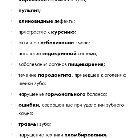
пульпит;
клиновидные
дефекты;
пристрастие к
курению;
активное
отбеливание
эмали;
патологии
эндокринной
системы;
заболевания органов
пищеварения;
течение
пародонтита,
приведшее к оголению
шейки зуба;
нарушение
гормонального
баланса;
ошибки,
совершенные при удалении зубного
камня;
травмы
зуба;
нарушение техники
пломбирования.