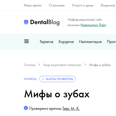
Наши врачи
О клинике
Услуги и цены
Лицензия
Информационный сайт
клиники
Новельдент Лайт
Терапия
Хирургия
Имплантация
Прот
Гигиена
Уход за ротовой полостью
Мифы о зубах
ГИГИЕНА
ФАКТЫ ПРОВЕРЕНЫ
Мифы о зубах
Проверено врачом
Тевс М. К.