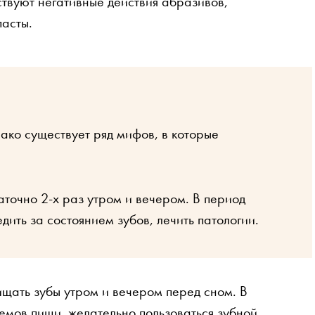
ствуют негативные действия абразивов,
пасты.
ако существует ряд мифов, в которые
аточно 2-х раз утром и вечером. В период
ить за состоянием зубов, лечить патологии.
щать зубы утром и вечером перед сном. В
иемов пищи, желательно пользоваться зубной