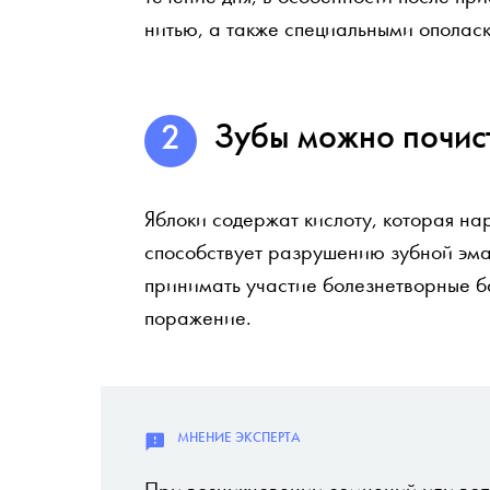
нитью, а также специальными ополас
Зубы можно почис
Яблоки содержат кислоту, которая на
способствует разрушению зубной эма
принимать участие болезнетворные б
поражение.
При возникновении сомнений или воп