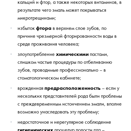
кальций и фтор, а также некоторых витаминов, в
результате чего эмаль может покрываться
микротрещинами;
избыток
фтора
в верхнем слое зубов, по
причине чрезмерной фторированности воды в
среде проживания человека;
злоупотребление
химическими
пастами,
слишком частые процедуры по отбеливанию
зубов, проводимые профессионально – в
стоматологическом кабинете;
врожденная
предрасположенность
– если у
нескольких представителей рода были проблемы
с преждевременным истончением эмали, вполне
возможно унаследовать эту проблему;
недостаточное и нерегулярное соблюдение
гигиенических
процедур полости рта –