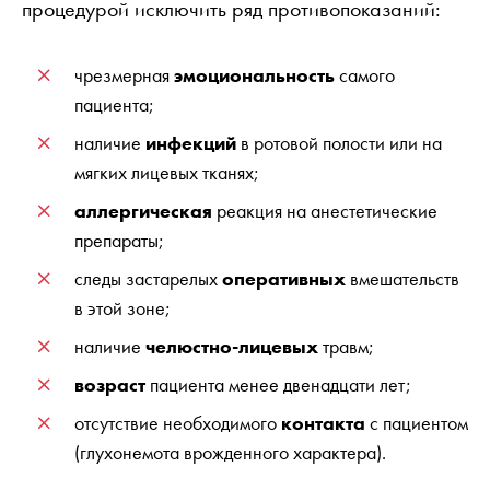
процедурой исключить ряд противопоказаний:
чрезмерная
эмоциональность
самого
пациента;
наличие
инфекций
в ротовой полости или на
мягких лицевых тканях;
аллергическая
реакция на анестетические
препараты;
следы застарелых
оперативных
вмешательств
в этой зоне;
наличие
челюстно-лицевых
травм;
возраст
пациента менее двенадцати лет;
отсутствие необходимого
контакта
с пациентом
(глухонемота врожденного характера).