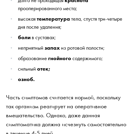
долго не проходящая
краснота
прооперированного места;
высокая
температура
тела, спустя три-четыре
дня после удаления;
боли
в суставах;
неприятный
запах
из ротовой полости;
образование
гнойного
содержимого;
сильный
отек;
озноб.
Часть симптомов считается нормой, поскольку
так организм реагирует на оперативное
вмешательство. Однако, даже данная
симптоматика должна исчезнуть самостоятельно
в течение 4-5 дней.