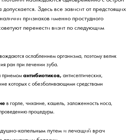
 допускается. Здесь все зависит от предстоящих
и наличии признаков именно простудного
советуют перенести визит по следующим
вождаются ослаблением организма, поэтому велик
ия ран при лечении зуба.
я приемом
антибиотиков,
антисептических,
ание которых с обезболивающими средствами
ие
в горле, чихание, кашель, заложенность носа,
проведению процедуры.
здушно-капельным путем и лечащий врач
 с признаками болезни.