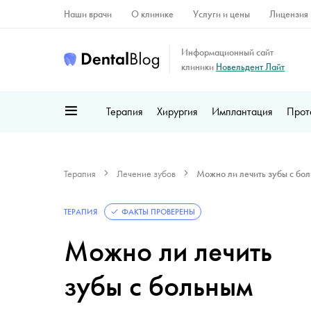
Наши врачи
О клинике
Услуги и цены
Лицензия
Информационный сайт
клиники
Новельдент Лайт
Терапия
Хирургия
Имплантация
Прот
Терапия
Лечение зубов
Можно ли лечить зубы с бо
ТЕРАПИЯ
ФАКТЫ ПРОВЕРЕНЫ
Можно ли лечить
зубы с больным