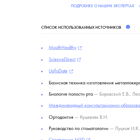
ПОДРОБНЕЕ О НАШИХ ЭКСПЕРТАХ
СПИСОК ИСПОЛЬЗОВАННЫХ ИСТОЧНИКОВ
MouthHealthy
ScienceDirect
UpToDate
Базисная техника изготовления металлоке
Биология полости рта
— Боровский Е.В., Лео
Международный консультационно-образова
Ортодонтия
— Куцевляк В.И.
Руководство по стоматологии
— Луцкая И.К.
Справочник MSD