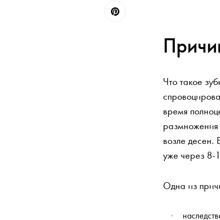
Причи
Что такое зу
спровоцирова
время полноце
размножения 
возле десен.
уже через 8-1
Одна из причи
наследств