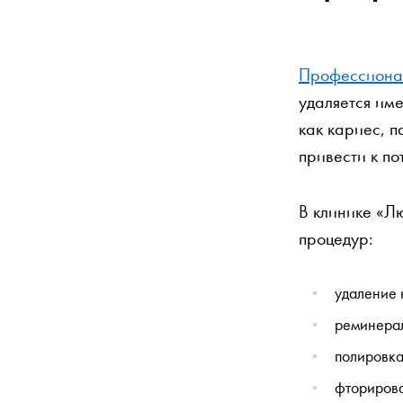
Профессионал
удаляется им
как кариес, п
привести к по
В клинике «Л
процедур:
удаление 
реминера
полировка
фторирова