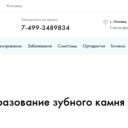
Контакты
Запишитесь на прием:
г. Москва,
7-499-3489834
Схема пр
езирование
Заболевания
Симптомы
Ортодонтия
Гигиена
разование зубного камня