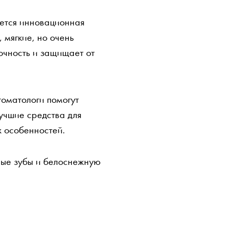
яется инновационная
 мягкие, но очень
очность и защищает от
томатологи помогут
учшие средства для
х особенностей.
вые зубы и белоснежную