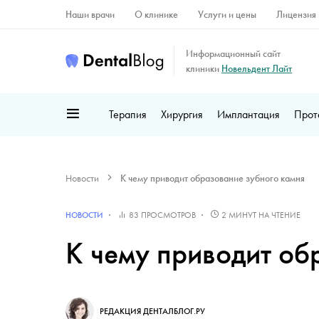
Наши врачи
О клинике
Услуги и цены
Лицензия
Информационный сайт
клиники
Новельдент Лайт
Терапия
Хирургия
Имплантация
Прот
Новости
К чему приводит образование зубного камня
НОВОСТИ
83 ПРОСМОТРОВ
2 МИНУТ НА ЧТЕНИЕ
К чему приводит об
РЕДАКЦИЯ ДЕНТАЛБЛОГ.РУ