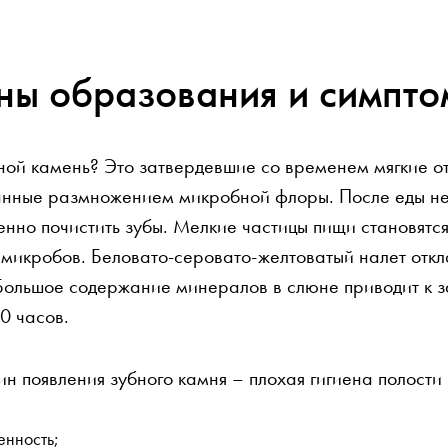
ны образования и симпто
бной камень? Это затвердевшие со временем мягкие о
нные размножением микробной флоры. После еды не 
нно почистить зубы. Мелкие частицы пищи становятся
микробов. Беловато-серовато-желтоватый налет откла
 Большое содержание минералов в слюне приводит к 
0 часов.
н появления зубного камня – плохая гигиена полости р
енность;