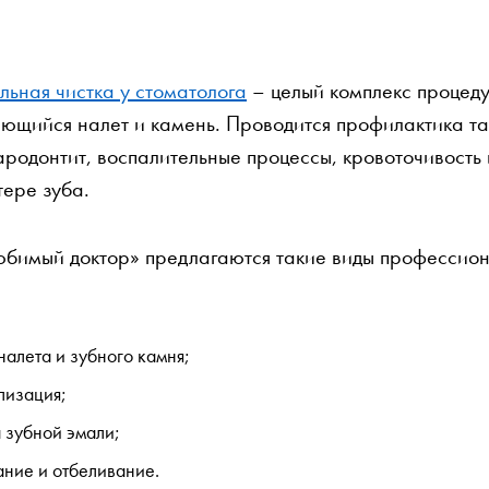
ьная чистка у стоматолога
– целый комплекс процеду
еющийся налет и камень. Проводится профилактика т
ародонтит, воспалительные процессы, кровоточивость 
тере зуба.
юбимый доктор» предлагаются такие виды профессион
налета и зубного камня;
лизация;
 зубной эмали;
ние и отбеливание.