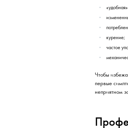
«удобная»
измененны
потреблен
курение;
частое уп
механичес
Чтобы избежа
первые симпт
неприятном з
Профе