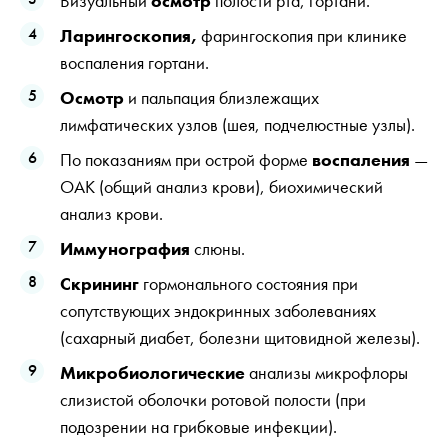
Визуальный
осмотр
полости рта, гортани.
Ларингоскопия,
фарингоскопия при клинике
воспаления гортани.
Осмотр
и пальпация близлежащих
лимфатических узлов (шея, подчелюстные узлы).
По показаниям при острой форме
воспаления
—
ОАК (общий анализ крови), биохимический
анализ крови.
Иммунография
слюны.
Скрининг
гормонального состояния при
сопутствующих эндокринных заболеваниях
(сахарный диабет, болезни щитовидной железы).
Микробиологические
анализы микрофлоры
слизистой оболочки ротовой полости (при
подозрении на грибковые инфекции).