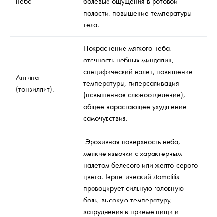
неба
болевые ощущения в ротовой
полости, повышение температуры
тела.
Покраснение мягкого неба,
отечность небных миндалин,
специфический налет, повышение
Ангина
температуры, гиперсаливация
(тонзиллит).
(повышенное слюноотделение),
общее нарастающее ухудшение
самочувствия.
Эрозивная поверхность неба,
мелкие язвочки с характерным
налетом белесого или желто-серого
цвета. Герпетический stomatitis
провоцирует сильную головную
боль, высокую температуру,
затруднения в приеме пищи и