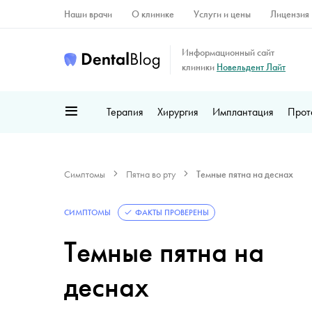
Наши врачи
О клинике
Услуги и цены
Лицензия
Информационный сайт
клиники
Новельдент Лайт
Терапия
Хирургия
Имплантация
Прот
Симптомы
Пятна во рту
Темные пятна на деснах
СИМПТОМЫ
ФАКТЫ ПРОВЕРЕНЫ
Темные пятна на
деснах