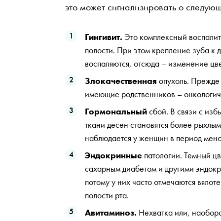
это может сигнализировать о следую
Гингивит.
Это комплексный воспалит
полости. При этом крепление зуба к д
воспаляются, отсюда – изменение цве
Злокачественная
опухоль. Прежде 
имеющие родственников – онкологич
Гормональный
сбой. В связи с изб
ткани десен становятся более рыхлыми
наблюдается у женщин в период мено
Эндокринные
патологии. Темный цв
сахарным диабетом и другими эндокр
потому у них часто отмечаются вялот
полости рта.
Авитаминоз.
Нехватка или, наоборо