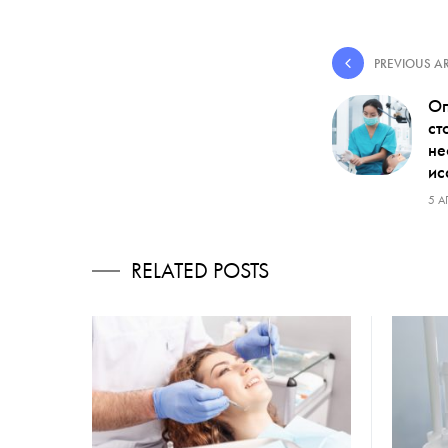
PREVIOUS AR
Оп
ст
не
ис
5 А
RELATED POSTS