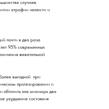
льшинстве случаев
витии атрофии челюсти и
ий почти в два раза
 лет 95% современных
раничения жевательной
 более выгодной при
сическом протезировании и
 и обточить как минимум два
ное ухудшение состояния