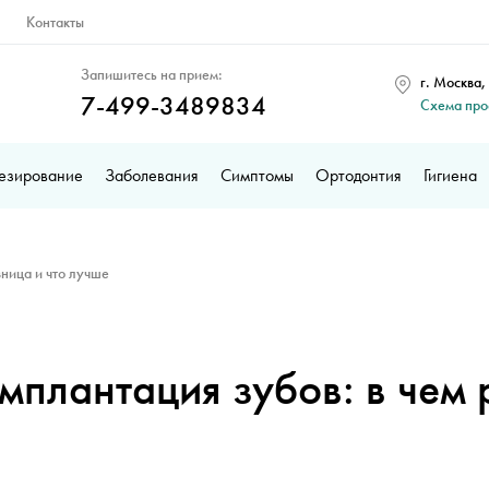
Контакты
Запишитесь на прием:
г. Москва,
7-499-3489834
Схема пр
езирование
Заболевания
Симптомы
Ортодонтия
Гигиена
зница и что лучше
мплантация зубов: в чем 