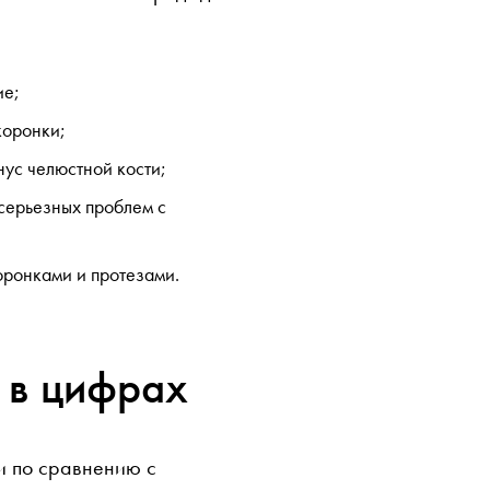
ие;
 коронки;
нус челюстной кости;
 серьезных проблем с
оронками и протезами.
 в цифрах
и по сравнению с