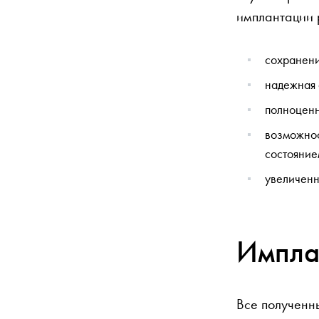
имплантации 
сохранени
надежная 
полноценн
возможнос
состояние
увеличенн
Импла
Все полученн