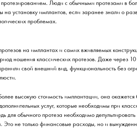
 протезированием. Люди с обычными протезами в бо
бы на установку имплантов, если заранее знали о раз
логических проблемах.
протезов на имплантах и самих вживляемых конструкц
риод ношения классических протезов. Даже через 10
хранили свой внешний вид, функциональность без ог
елюсти.
более высокую стоимость имплантации, она окажется
 дополнительных услуг, которые необходимы при клас
едь для обычного протеза необходимо депульпировать
а. Это не только финансовые расходы, но и вынужден